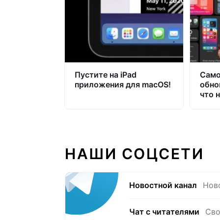
Пустите на iPad
Само
приложения для macOS!
обно
что н
15
НАШИ СОЦСЕТИ
Новостной канал
Нов
Чат с читателями
Сво