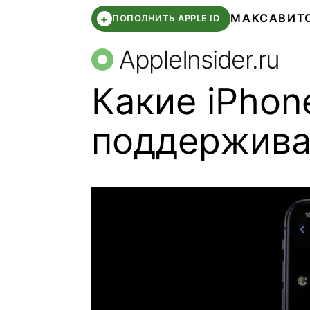
МАКС
АВИТ
+
ПОПОЛНИТЬ APPLE ID
AppleInsider.ru
Какие iPhon
поддержива