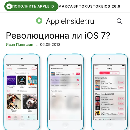
+
ПОПОЛНИТЬ APPLE ID
МАКС
АВИТО
RUSTORE
IOS 26.6
Поис
DDE STORE
СБЕР КИДС
ВТБ ОНЛАЙН
ЧАТ В ROBLOX
AppleInsider.ru
Революционна ли iOS 7?
Иван Паньшин
06.09.2013