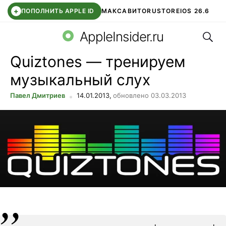
+
ПОПОЛНИТЬ APPLE ID
МАКС
АВИТО
RUSTORE
IOS 26.6
Поис
DDE STORE
СБЕР КИДС
ВТБ ОНЛАЙН
ЧАТ В ROBLOX
AppleInsider.ru
Quiztones — тренируем
музыкальный слух
Павел Дмитриев
14.01.2013,
обновлено 03.03.2013