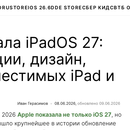
О
RUSTORE
IOS 26.6
DDE STORE
СБЕР КИДС
ВТБ 
ала iPadOS 27:
ии, дизайн,
естимых iPad и
а
Иван Герасимов
08.06.2026,
обновлено 09.06.2026
C 2026
Apple показала не только iOS 27
, но
вышло крупнейшее в истории обновление