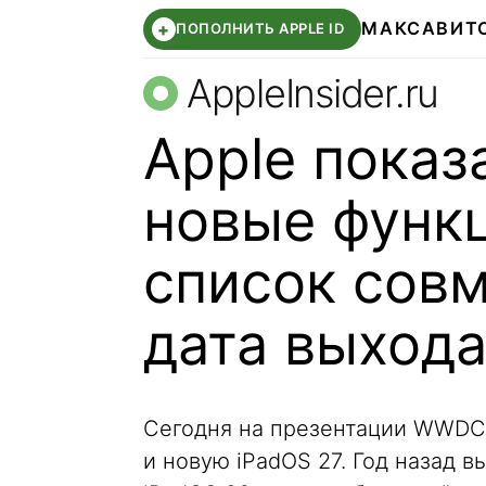
МАКС
АВИТ
+
ПОПОЛНИТЬ APPLE ID
AppleInsider.ru
Apple показ
новые функц
список совм
дата выход
Сегодня на презентации WWD
и новую iPadOS 27. Год назад 