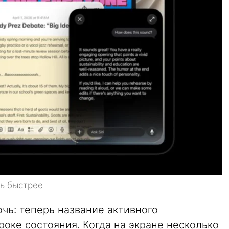
ть быстрее
чь: теперь название активного
оке состояния. Когда на экране несколько