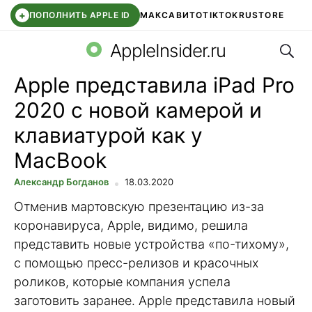
+
ПОПОЛНИТЬ APPLE ID
МАКС
АВИТО
TIKTOK
RUSTORE
Поис
SYNTARA
WB КЛУБ
IOS 26.6
APPLE ID
AppleInsider.ru
Apple представила iPad Pro
2020 с новой камерой и
клавиатурой как у
MacBook
Александр Богданов
18.03.2020
Отменив мартовскую презентацию из-за
коронавируса, Apple, видимо, решила
представить новые устройства «по-тихому»,
с помощью пресс-релизов и красочных
роликов, которые компания успела
заготовить заранее. Apple представила новый