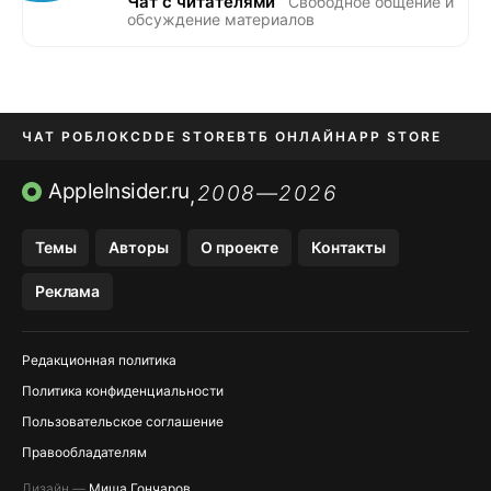
Чат с читателями
Свободное общение и
обсуждение материалов
ЧАТ РОБЛОКС
DDE STORE
ВТБ ОНЛАЙН
APP STORE
OZON БАНК
KAKAOTALK И BIP
AppleInsider.ru
2008—2026
,
Темы
Авторы
О проекте
Контакты
Реклама
Редакционная политика
Политика конфиденциальности
Пользовательское соглашение
Правообладателям
Дизайн —
Миша Гончаров