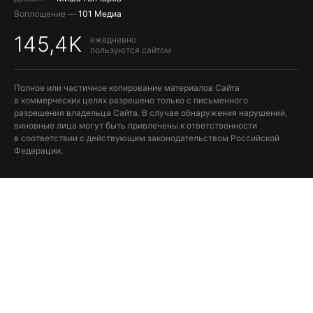
Воплощение —
101 Медиа
145,4K
ежедневно
пользуются сайтом
Полное или частичное копирование материалов Сайта
в коммерческих целях разрешено только с письменного
разрешения владельца Сайта. В случае обнаружения нарушений,
виновные лица могут быть привлечены к ответственности
в соответствии с действующим законодательством Российской
Федерации.