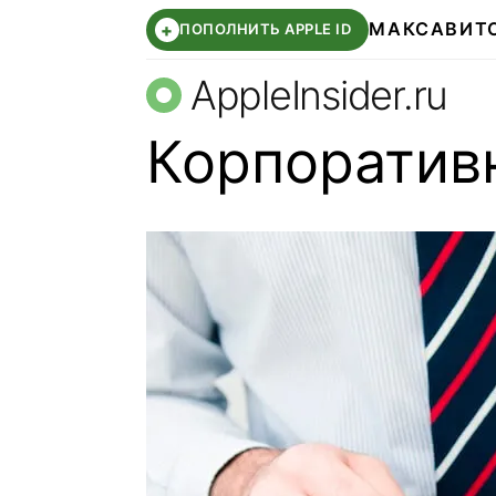
МАКС
АВИТ
+
ПОПОЛНИТЬ APPLE ID
AppleInsider.ru
Корпоратив