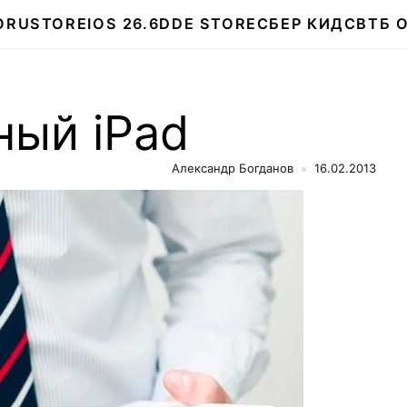
О
RUSTORE
IOS 26.6
DDE STORE
СБЕР КИДС
ВТБ 
ный iPad
Александр Богданов
16.02.2013