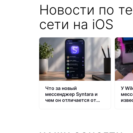
Новости по т
сети на iOS
Что за новый
У Wil
мессенджер Syntara и
месс
чем он отличается от
изве
Telegram и МАКС
он на