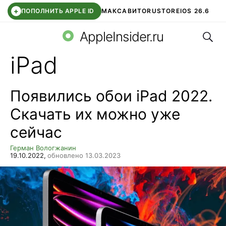
+
ПОПОЛНИТЬ APPLE ID
МАКС
АВИТО
RUSTORE
IOS 26.6
Поис
DDE STORE
СБЕР КИДС
ВТБ ОНЛАЙН
ЧАТ В ROBLOX
AppleInsider.ru
iPad
Появились обои iPad 2022.
Скачать их можно уже
сейчас
Герман Вологжанин
19.10.2022,
обновлено 13.03.2023