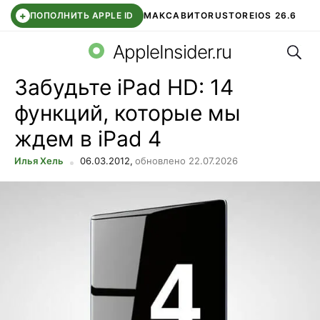
+
ПОПОЛНИТЬ APPLE ID
МАКС
АВИТО
RUSTORE
IOS 26.6
Поис
DDE STORE
СБЕР КИДС
ВТБ ОНЛАЙН
ЧАТ В ROBLOX
AppleInsider.ru
Забудьте iPad HD: 14
функций, которые мы
ждем в iPad 4
Илья Хель
06.03.2012,
обновлено 22.07.2026