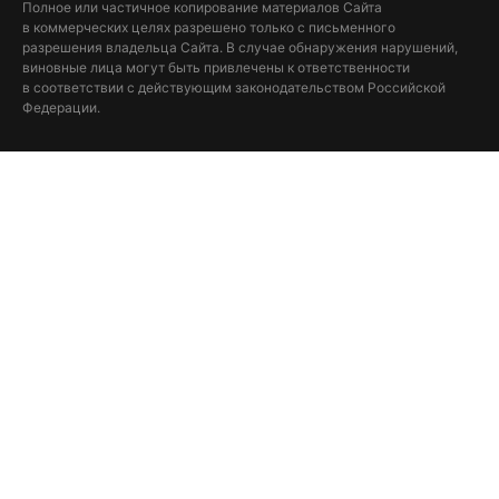
Полное или частичное копирование материалов Сайта
в коммерческих целях разрешено только с письменного
разрешения владельца Сайта. В случае обнаружения нарушений,
виновные лица могут быть привлечены к ответственности
в соответствии с действующим законодательством Российской
Федерации.