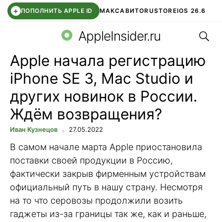
+
ПОПОЛНИТЬ APPLE ID
МАКС
АВИТО
RUSTORE
IOS 26.6
Поис
DDE STORE
СБЕР КИДС
ВТБ ОНЛАЙН
ЧАТ В ROBLOX
AppleInsider.ru
Apple начала регистрацию
iPhone SE 3, Mac Studio и
других новинок в России.
Ждём возвращения?
Иван Кузнецов
27.05.2022
В самом начале марта Apple приостановила
поставки своей продукции в Россию,
фактически закрыв фирменным устройствам
официальный путь в нашу страну. Несмотря
на то что серовозы продолжили возить
гаджеты из-за границы так же, как и раньше,