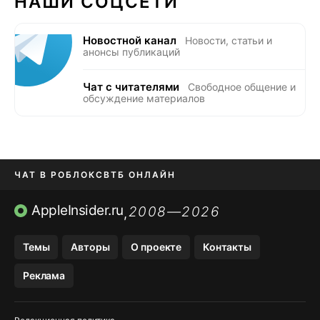
НАШИ СОЦСЕТИ
Новостной канал
Новости, статьи и
анонсы публикаций
Чат с читателями
Свободное общение и
обсуждение материалов
ЧАТ В РОБЛОКС
ВТБ ОНЛАЙН
ПРИЛОЖЕНИЯ APP STORE
AppleInsider.ru
2008—2026
,
ПРИЛОЖЕНИЯ БЕЗ APP STORE
Темы
Авторы
О проекте
Контакты
МЕССЕНДЖЕРЫ KAKAOTALK И …
Реклама
OZON, WILDBERRIES, ЯНДЕК…