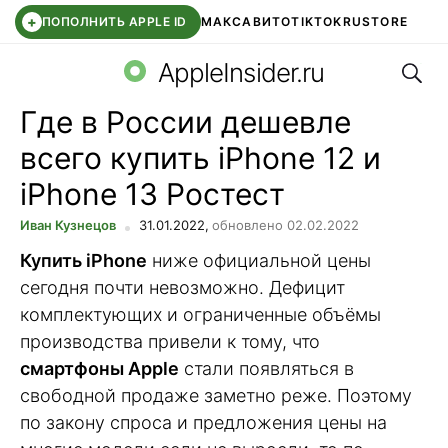
+
ПОПОЛНИТЬ APPLE ID
МАКС
АВИТО
TIKTOK
RUSTORE
Поис
SYNTARA
WB КЛУБ
IOS 26.6
DDE STORE
AppleInsider.ru
Где в России дешевле
всего купить iPhone 12 и
iPhone 13 Ростест
Иван Кузнецов
31.01.2022,
обновлено 02.02.2022
Купить iPhone
ниже официальной цены
сегодня почти невозможно. Дефицит
комплектующих и ограниченные объёмы
производства привели к тому, что
смартфоны Apple
стали появляться в
свободной продаже заметно реже. Поэтому
по закону спроса и предложения цены на