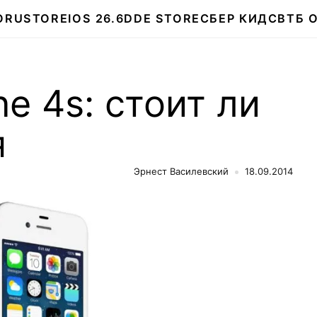
О
RUSTORE
IOS 26.6
DDE STORE
СБЕР КИДС
ВТБ 
ne 4s: стоит ли
я
Эрнест Василевский
18.09.2014