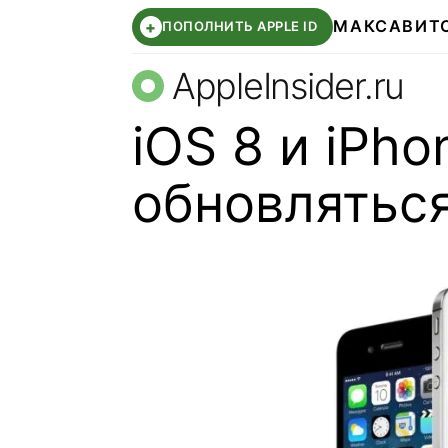
МАКС
АВИТ
+
ПОПОЛНИТЬ APPLE ID
AppleInsider.ru
iOS 8 и iPho
обновлятьс