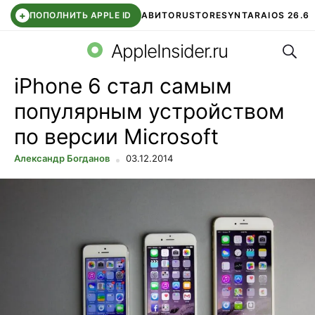
+
ПОПОЛНИТЬ APPLE ID
АВИТО
RUSTORE
SYNTARA
IOS 26.6
Поис
DDE STORE
СБЕР КИДС
ЧАТ ROBLOX
ВТБ ОНЛАЙН
AppleInsider.ru
iPhone 6 стал самым
популярным устройством
по версии Microsoft
Александр Богданов
03.12.2014