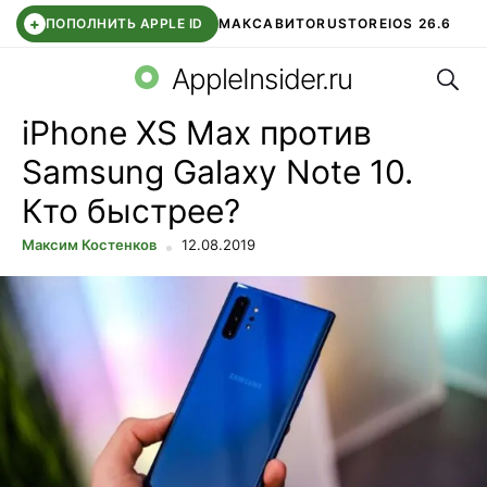
+
ПОПОЛНИТЬ APPLE ID
МАКС
АВИТО
RUSTORE
IOS 26.6
Поис
DDE STORE
СБЕР КИДС
ВТБ ОНЛАЙН
ЧАТ В ROBLOX
AppleInsider.ru
iPhone XS Max против
Samsung Galaxy Note 10.
Кто быстрее?
Максим Костенков
12.08.2019