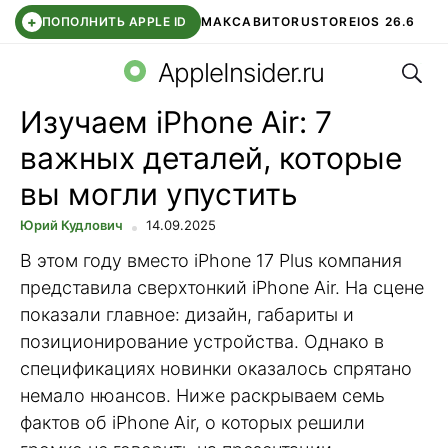
+
ПОПОЛНИТЬ APPLE ID
МАКС
АВИТО
RUSTORE
IOS 26.6
Поис
DDE STORE
СБЕР КИДС
ВТБ ОНЛАЙН
ЧАТ В ROBLOX
AppleInsider.ru
Изучаем iPhone Air: 7
важных деталей, которые
вы могли упустить
Юрий Кудлович
14.09.2025
В этом году вместо iPhone 17 Plus компания
представила сверхтонкий iPhone Air. На сцене
показали главное: дизайн, габариты и
позиционирование устройства. Однако в
спецификациях новинки оказалось спрятано
немало нюансов. Ниже раскрываем семь
фактов об iPhone Air, о которых решили