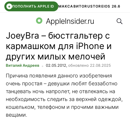
+
ПОПОЛНИТЬ APPLE ID
МАКС
АВИТО
RUSTORE
IOS 26.6
Поис
DDE STORE
СБЕР КИДС
ВТБ ОНЛАЙН
ЧАТ В ROBLOX
AppleInsider.ru
JoeyBra – бюстгальтер с
кармашком для iPhone и
других милых мелочей
Виталий Андреев
02.05.2012,
обновлено 22.08.2025
Причина появления данного изобретения
очень простая – девушки любят беззаботно
танцевать ночь напролет, не отвлекаясь на
необходимость следить за верхней одеждой,
кошельком, телефоном и прочими важными
вещами.