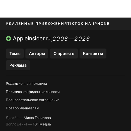
УДАЛЕННЫЕ ПРИЛОЖЕНИЯ
TIKTOK НА IPHONE
ПРИЛОЖЕНИЯ БЕЗ APP STORE
AppleInsider.ru
2008—2026
,
OZON БАНК, WILDBERRIES
Темы
Авторы
О проекте
Контакты
МЕССЕНДЖЕРЫ KAKAOTALK, B…
Реклама
ПОПОЛНЕНИЕ APPLE ID
Редакционная политика
Политика конфиденциальности
Пользовательское соглашение
Правообладателям
Дизайн —
Миша Гончаров
Воплощение —
101 Медиа