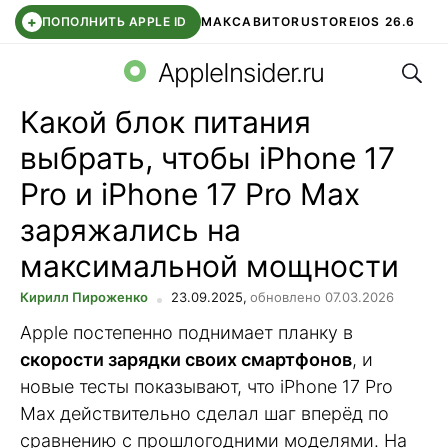
+
ПОПОЛНИТЬ APPLE ID
МАКС
АВИТО
RUSTORE
IOS 26.6
Поис
DDE STORE
СБЕР КИДС
ВТБ ОНЛАЙН
ЧАТ В ROBLOX
AppleInsider.ru
Какой блок питания
выбрать, чтобы iPhone 17
Pro и iPhone 17 Pro Max
заряжались на
максимальной мощности
Кирилл Пироженко
23.09.2025,
обновлено 07.03.2026
Apple постепенно поднимает планку в
скорости зарядки своих смартфонов
, и
новые тесты показывают, что iPhone 17 Pro
Max действительно сделал шаг вперёд по
сравнению с прошлогодними моделями. На