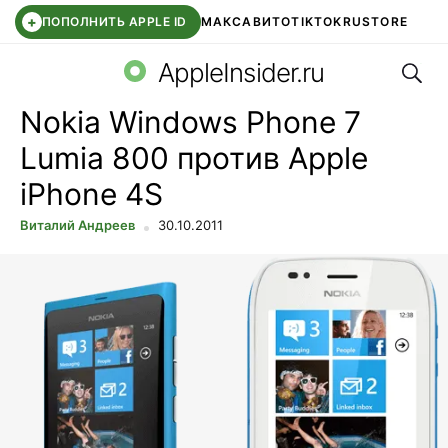
+
ПОПОЛНИТЬ APPLE ID
МАКС
АВИТО
TIKTOK
RUSTORE
Поис
SYNTARA
WB КЛУБ
IOS 26.6
DDE STORE
AppleInsider.ru
Nokia Windows Phone 7
Lumia 800 против Apple
iPhone 4S
Виталий Андреев
30.10.2011