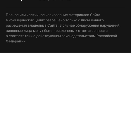
Полное или частичное копирование материалов Сайта
в коммерческих целях разрешено только с письменного
разрешения владельца Сайта. В случае обнаружения нарушений,
виновные лица могут быть привлечены к ответственности
в соответствии с действующим законодательством Российской
Федерации.