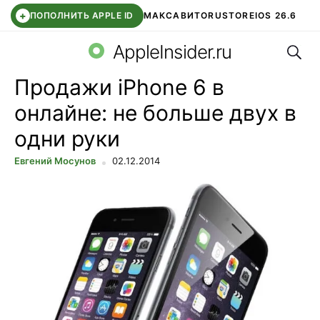
+
ПОПОЛНИТЬ APPLE ID
МАКС
АВИТО
RUSTORE
IOS 26.6
Поис
DDE STORE
СБЕР КИДС
ВТБ ОНЛАЙН
ЧАТ В ROBLOX
AppleInsider.ru
Продажи iPhone 6 в
онлайне: не больше двух в
одни руки
Евгений Мосунов
02.12.2014