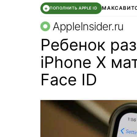
МАКС
АВИТ
+
ПОПОЛНИТЬ APPLE ID
AppleInsider.ru
Ребенок ра
iPhone X м
Face ID