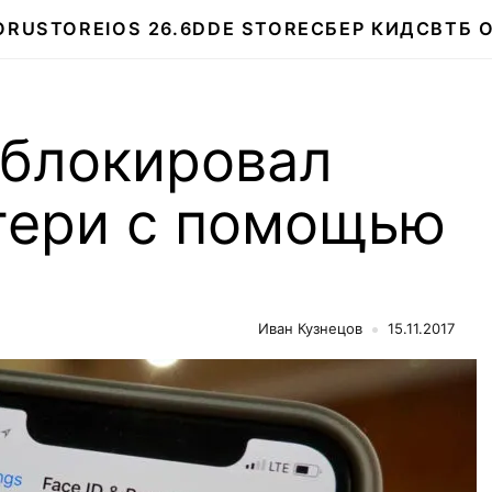
О
RUSTORE
IOS 26.6
DDE STORE
СБЕР КИДС
ВТБ 
зблокировал
атери с помощью
Иван Кузнецов
15.11.2017