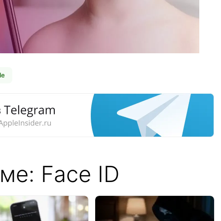
le
ме: Face ID