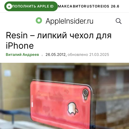
+
ПОПОЛНИТЬ APPLE ID
МАКС
АВИТО
RUSTORE
IOS 26.6
Поис
DDE STORE
СБЕР КИДС
ВТБ ОНЛАЙН
ЧАТ В ROBLOX
AppleInsider.ru
Resin – липкий чехол для
iPhone
Виталий Андреев
26.05.2012,
обновлено 21.03.2025