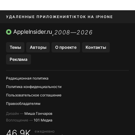
УДАЛЕННЫЕ ПРИЛОЖЕНИЯ
TIKTOK НА IPHONE
ПРИЛОЖЕНИЯ БЕЗ APP STORE
AppleInsider.ru
2008—2026
,
OZON БАНК, WILDBERRIES
Темы
Авторы
О проекте
Контакты
МЕССЕНДЖЕРЫ KAKAOTALK, B…
Реклама
ПОПОЛНЕНИЕ APPLE ID
Редакционная политика
Политика конфиденциальности
Пользовательское соглашение
Правообладателям
Дизайн —
Миша Гончаров
Воплощение —
101 Медиа
46,9K
ежедневно