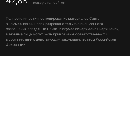
47,8K
пользуются сайтом
Полное или частичное копирование материалов Сайта
в коммерческих целях разрешено только с письменного
разрешения владельца Сайта. В случае обнаружения нарушений,
виновные лица могут быть привлечены к ответственности
в соответствии с действующим законодательством Российской
Федерации.