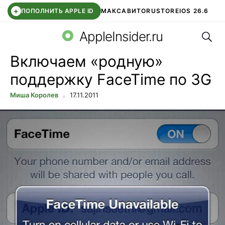
+
ПОПОЛНИТЬ APPLE ID
МАКС
АВИТО
RUSTORE
IOS 26.6
Поис
DDE STORE
СБЕР КИДС
ВТБ ОНЛАЙН
ЧАТ В ROBLOX
AppleInsider.ru
Включаем «родную»
поддержку FaceTime по 3G
Миша Королев
17.11.2011