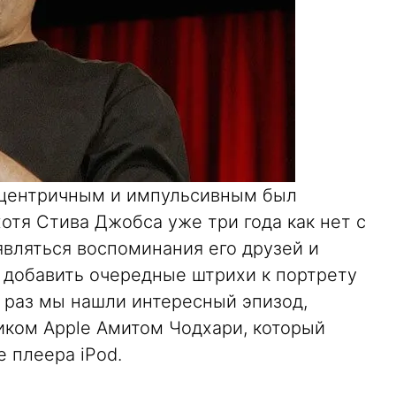
ксцентричным и импульсивным был
хотя Стива Джобса уже три года как нет с
являться воспоминания его друзей и
м добавить очередные штрихи к портрету
т раз мы нашли интересный эпизод,
ком Apple Амитом Чодхари, который
е плеера iPod.