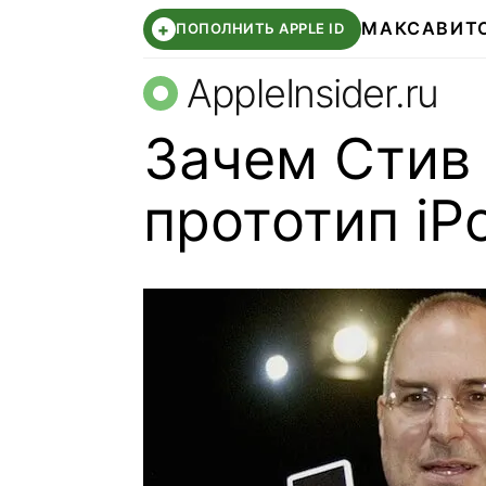
МАКС
АВИТ
+
ПОПОЛНИТЬ APPLE ID
AppleInsider.ru
Зачем Стив
прототип iP