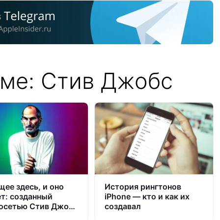
еме: Стив Джобс
щее здесь, и оно
История рингтонов
ет: созданный
iPhone — кто и как их
осетью Стив Джобс
создавал
интервью через 11