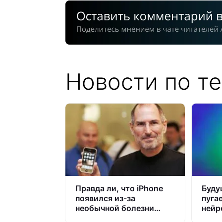
Новости по т
Правда ли, что iPhone
Буду
появился из-за
пуга
необычной болезни
нейр
Стива Джобса
дал 