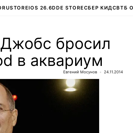
О
RUSTORE
IOS 26.6
DDE STORE
СБЕР КИДС
ВТБ 
 Джобс бросил
od в аквариум
Евгений Мосунов
24.11.2014