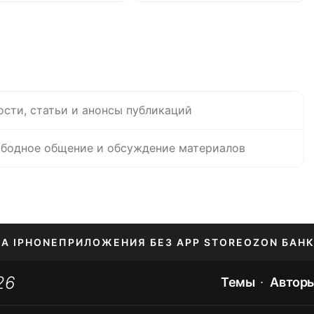
после смерти
ости, статьи и анонсы публикаций
бодное общение и обсуждение материалов
НА IPHONE
ПРИЛОЖЕНИЯ БЕЗ APP STORE
OZON БАНК
26
ЕНИЕ APPLE ID
Темы
Автор