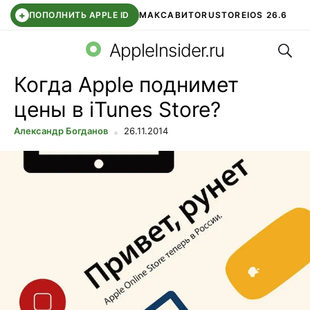
+
ПОПОЛНИТЬ APPLE ID
МАКС
АВИТО
RUSTORE
IOS 26.6
Поис
DDE STORE
СБЕР КИДС
ВТБ ОНЛАЙН
ЧАТ В ROBLOX
AppleInsider.ru
Когда Apple поднимет
цены в iTunes Store?
Александр Богданов
26.11.2014