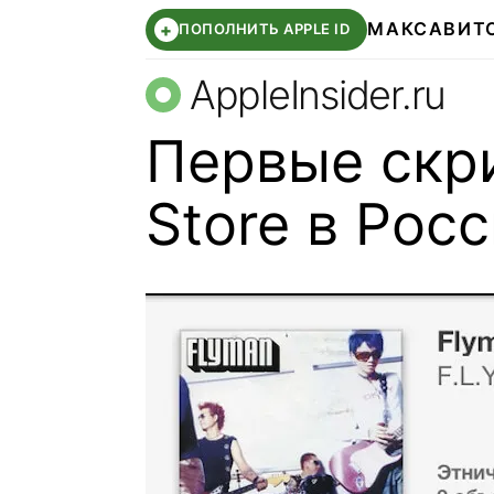
МАКС
АВИТ
+
ПОПОЛНИТЬ APPLE ID
AppleInsider.ru
Первые скр
Store в Рос