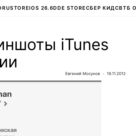
О
RUSTORE
IOS 26.6
DDE STORE
СБЕР КИДС
ВТБ 
иншоты iTunes
сии
Евгений Мосунов
19.11.2012