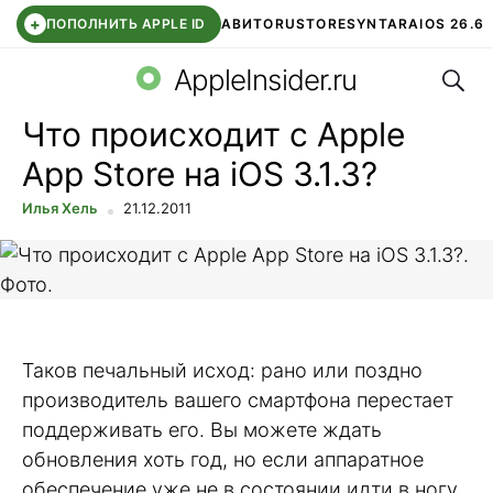
+
ПОПОЛНИТЬ APPLE ID
АВИТО
RUSTORE
SYNTARA
IOS 26.6
Поис
DDE STORE
СБЕР КИДС
ЧАТ ROBLOX
ВТБ ОНЛАЙН
AppleInsider.ru
Что происходит с Apple
App Store на iOS 3.1.3?
Илья Хель
21.12.2011
Таков печальный исход: рано или поздно
производитель вашего смартфона перестает
поддерживать его. Вы можете ждать
обновления хоть год, но если аппаратное
обеспечение уже не в состоянии идти в ногу