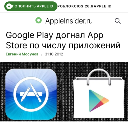
+
ПОПОЛНИТЬ APPLE ID
РОБЛОКС
IOS 26.6
APPLE ID
Поис
TELEGRAM
WHATSAPP
DDE STORE
APP STORE
OZON БАНК
AppleInsider.ru
Google Play догнал App
Store по числу приложений
Евгений Мосунов
31.10.2012