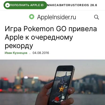
+
ПОПОЛНИТЬ APPLE ID
МАКС
АВИТО
RUSTORE
IOS 26.6
Поис
DDE STORE
СБЕР КИДС
ВТБ ОНЛАЙН
ЧАТ В ROBLOX
AppleInsider.ru
Игра Pokemon GO привела
Apple к очередному
рекорду
Иван Кузнецов
04.08.2016