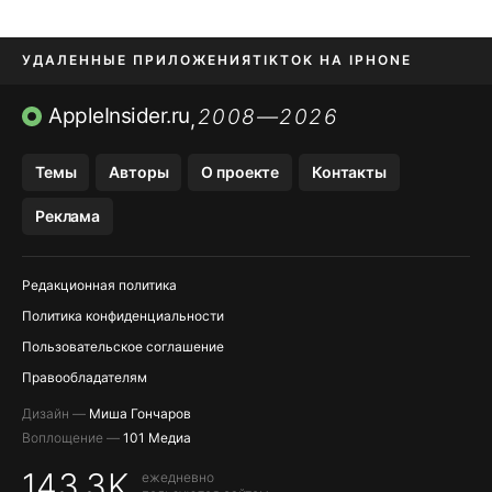
УДАЛЕННЫЕ ПРИЛОЖЕНИЯ
TIKTOK НА IPHONE
ПРИЛОЖЕНИЯ БЕЗ APP STORE
AppleInsider.ru
2008—2026
,
OZON БАНК, WILDBERRIES
Темы
Авторы
О проекте
Контакты
МЕССЕНДЖЕРЫ KAKAOTALK, B…
Реклама
ПОПОЛНЕНИЕ APPLE ID
Редакционная политика
Политика конфиденциальности
Пользовательское соглашение
Правообладателям
Дизайн —
Миша Гончаров
Воплощение —
101 Медиа
143,3K
ежедневно