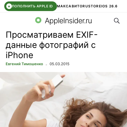
+
ПОПОЛНИТЬ APPLE ID
МАКС
АВИТО
RUSTORE
IOS 26.6
Поис
DDE STORE
СБЕР КИДС
ВТБ ОНЛАЙН
ЧАТ В ROBLOX
AppleInsider.ru
Просматриваем EXIF-
данные фотографий с
iPhone
Евгений Тимошенко
05.03.2015