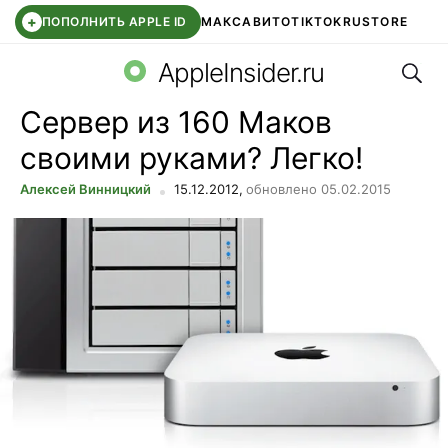
+
ПОПОЛНИТЬ APPLE ID
МАКС
АВИТО
TIKTOK
RUSTORE
Поис
SYNTARA
WB КЛУБ
IOS 26.6
DDE STORE
AppleInsider.ru
Сервер из 160 Маков
своими руками? Легко!
Алексей Винницкий
15.12.2012,
обновлено 05.02.2015