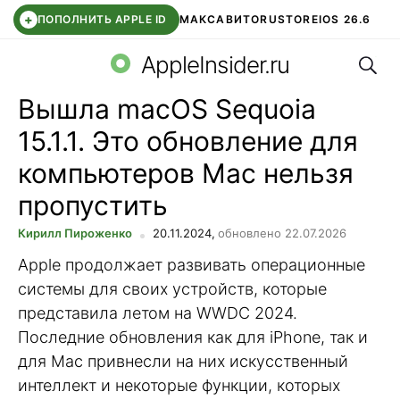
+
ПОПОЛНИТЬ APPLE ID
МАКС
АВИТО
RUSTORE
IOS 26.6
Поис
DDE STORE
СБЕР КИДС
ВТБ ОНЛАЙН
ЧАТ В ROBLOX
AppleInsider.ru
Вышла macOS Sequoia
15.1.1. Это обновление для
компьютеров Mac нельзя
пропустить
Кирилл Пироженко
20.11.2024,
обновлено 22.07.2026
Apple продолжает развивать операционные
системы для своих устройств, которые
представила летом на WWDC 2024.
Последние обновления как для iPhone, так и
для Mac привнесли на них искусственный
интеллект и некоторые функции, которых