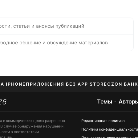
ости, статьи и анонсы публикаций
бодное общение и обсуждение материалов
НА IPHONE
ПРИЛОЖЕНИЯ БЕЗ APP STORE
OZON БАНК
26
ЕНИЕ APPLE ID
Темы
Автор
та в коммерческих целях разрешено
Редакционная политика
 В случае обнаружения нарушений,
Политика конфиденциальности
ности в соответствии
ерации.
Пользовательское соглашение