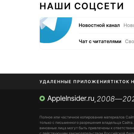
НАШИ СОЦСЕТИ
Новостной канал
Нов
Чат с читателями
Сво
УДАЛЕННЫЕ ПРИЛОЖЕНИЯ
TIKTOK 
AppleInsider.ru
2008—20
МЕССЕНДЖЕРЫ KAKAOTALK, B…
ПОПОЛН
,
Полное или частичное копирование материалов Сай
только с письменного разрешения владельца Сайта.
виновные лица могут быть привлечены к ответствен
с действующим законодательством Российской Фед