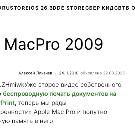
О
RUSTORE
IOS 26.6
DDE STORE
СБЕР КИДС
ВТБ 
 MacPro 2009
Алексей Лихачев
24.11.2010,
обновлено 22.08.2025
mLZHmiwkУже второе видео собственного
о
беспроводную печать документов на
Print
, теперь мы рады
ренности» Apple Mac Pro и попутно
ную память в него.