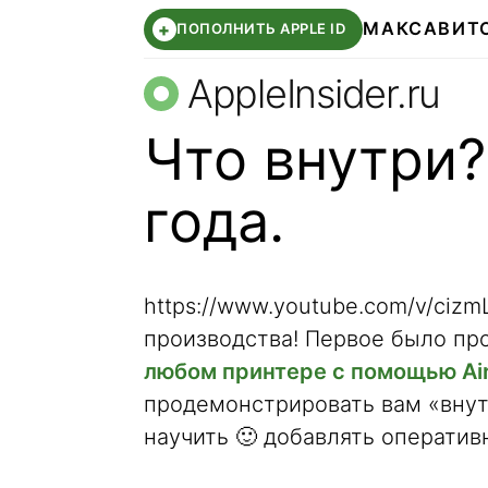
МАКС
АВИТ
+
ПОПОЛНИТЬ APPLE ID
AppleInsider.ru
Что внутри?
года.
https://www.youtube.com/v/ciz
производства! Первое было пр
любом принтере с помощью Air
продемонстрировать вам «внут
научить 🙂 добавлять оператив