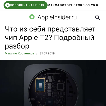
+
ПОПОЛНИТЬ APPLE ID
МАКС
АВИТО
RUSTORE
IOS 26.6
Поис
DDE STORE
СБЕР КИДС
ВТБ ОНЛАЙН
ЧАТ В ROBLOX
AppleInsider.ru
Что из себя представляет
чип Apple T2? Подробный
разбор
Максим Костенков
31.07.2019