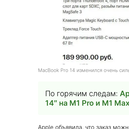
MacBook Pro 14 изменился очень сил
По горячим следам:
Ap
14″ на M1 Pro и M1 Max
Apple объявила, что заказ мож