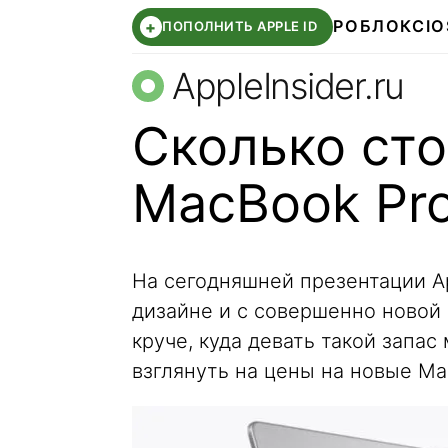
РОБЛОКС
IO
+
ПОПОЛНИТЬ APPLE ID
AppleInsider.ru
Сколько сто
MacBook Pro
На сегодняшней презентации A
дизайне и с совершенно новой 
круче, куда девать такой запа
взглянуть на цены на новые Ma