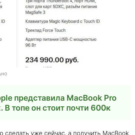
ьно
ple представила MacBook Pro
. В топе он стоит почти 600к
но сделать уже сейчас, а получить MacBook