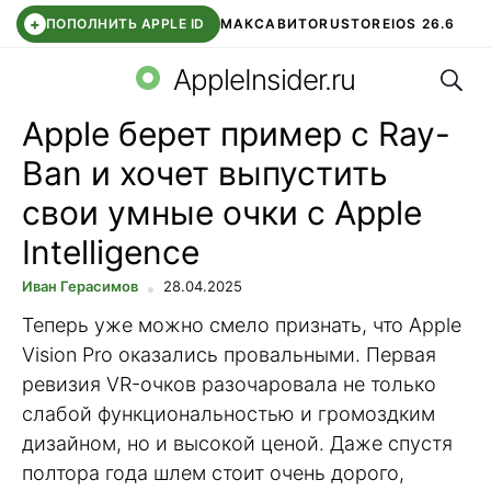
+
ПОПОЛНИТЬ APPLE ID
МАКС
АВИТО
RUSTORE
IOS 26.6
Поис
DDE STORE
СБЕР КИДС
ВТБ ОНЛАЙН
ЧАТ В ROBLOX
AppleInsider.ru
Apple берет пример с Ray-
Ban и хочет выпустить
свои умные очки с Apple
Intelligence
Иван Герасимов
28.04.2025
Теперь уже можно смело признать, что Apple
Vision Pro оказались провальными. Первая
ревизия VR-очков разочаровала не только
слабой функциональностью и громоздким
дизайном, но и высокой ценой. Даже спустя
полтора года шлем стоит очень дорого,