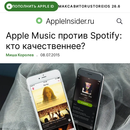
+
ПОПОЛНИТЬ APPLE ID
МАКС
АВИТО
RUSTORE
IOS 26.6
Поис
DDE STORE
СБЕР КИДС
ВТБ ОНЛАЙН
ЧАТ В ROBLOX
AppleInsider.ru
Apple Music против Spotify:
кто качественнее?
Миша Королев
08.07.2015