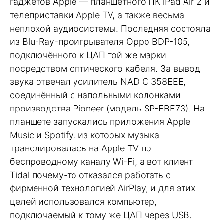
гаджетов Apple — планшетного ПК iPad Air 2 и
телеприставки Apple TV, а также весьма
неплохой аудиосистемы. Последняя состояла
из Blu-Ray-проигрывателя Oppo BDP-105,
подключённого к ЦАП той же марки
посредством оптического кабеля. За вывод
звука отвечал усилитель NAD C 358EEE,
соединённый с напольными колонками
производства Pioneer (модель SP-EBF73). На
планшете запускались приложения Apple
Music и Spotify, из которых музыка
транслировалась на Apple TV по
беспроводному каналу Wi-Fi, а вот клиент
Tidal почему-то отказался работать с
фирменной технологией AirPlay, и для этих
целей использовался компьютер,
подключаемый к тому же ЦАП через USB.