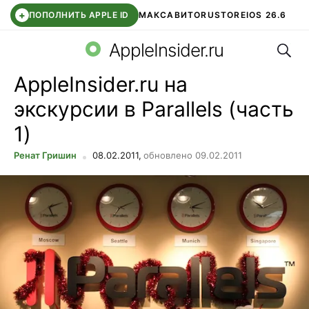
+
ПОПОЛНИТЬ APPLE ID
МАКС
АВИТО
RUSTORE
IOS 26.6
Поис
DDE STORE
СБЕР КИДС
ВТБ ОНЛАЙН
ЧАТ В ROBLOX
AppleInsider.ru
AppleInsider.ru на
экскурсии в Parallels (часть
1)
Ренат Гришин
08.02.2011,
обновлено 09.02.2011