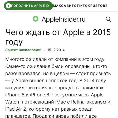
+
ПОПОЛНИТЬ APPLE ID
МАКС
АВИТО
TIKTOK
RUSTORE
Поис
SYNTARA
WB КЛУБ
IOS 26.6
APPLE ID
AppleInsider.ru
Чего ждать от Apple в 2015
году
Эрнест Василевский
15.12.2014
Многого ожидали от компании в этом году.
Какие-то ожидания были оправданы, кто-то
разочаровался, но в целом — стоит признать
— у Apple вышел неплохой год. В 2014 году
мы увидели отличные продукты, такие как
iPhone 6 и iPhone 6 Plus, умные часы Apple
Watch, потрясающий iMac с Retina-экраном и
iPad Air 2, которому нет равных среди
планшетов. Продажи вновь побили все