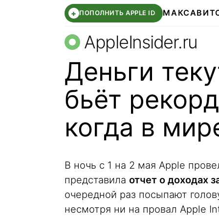
МАКС
АВИТ
+
ПОПОЛНИТЬ APPLE ID
AppleInsider.ru
Деньги теку
бьёт рекор
когда в мир
В ночь с 1 на 2 мая Apple про
представила
отчет о доходах 
очередной раз посыпают голов
несмотря ни на провал Apple In