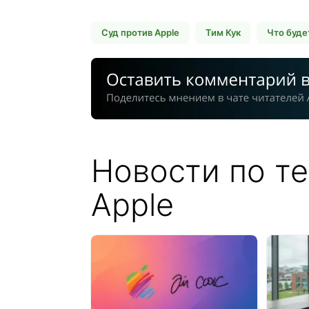
Суд против Apple
Тим Кук
Что буде
Новости по те
Apple