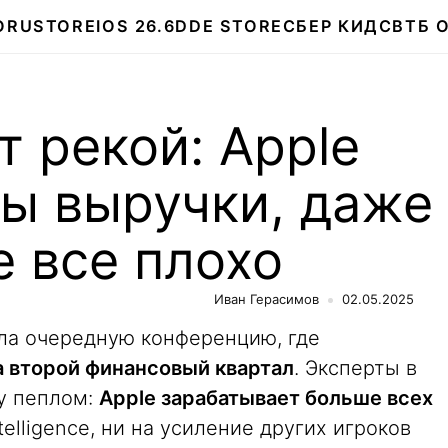
О
RUSTORE
IOS 26.6
DDE STORE
СБЕР КИДС
ВТБ 
т рекой: Apple
ды выручки, даже
е все плохо
Иван Герасимов
02.05.2025
вела очередную конференцию, где
за второй финансовый квартал
. Эксперты в
у пеплом:
Apple зарабатывает больше всех
telligence, ни на усиление других игроков