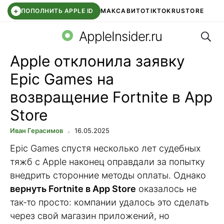
+
ПОПОЛНИТЬ APPLE ID
МАКС
АВИТО
TIKTOK
RUSTORE
Поис
SYNTARA
WB КЛУБ
IOS 26.6
APPLE ID
AppleInsider.ru
Apple отклонила заявку
Epic Games на
возвращение Fortnite в App
Store
Иван Герасимов
16.05.2025
Epic Games спустя несколько лет судебных
тяжб с Apple наконец оправдали за попытку
внедрить сторонние методы оплаты. Однако
вернуть Fortnite в App Store
оказалось не
так-то просто: компании удалось это сделать
через свой магазин приложений, но