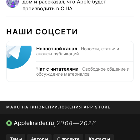
дом и рассказал, что Apple будет
производить в США
НАШИ СОЦСЕТИ
Новостной канал
Новости, статьи и
анонсы публикаций
Чат с читателями
Свободное общение и
обсуждение материалов
МАКС НА IPHONE
ПРИЛОЖЕНИЯ APP STORE
TIKTOK НА IPHONE
ПРИЛОЖЕНИЯ БЕЗ APP STORE
AppleInsider.ru
2008—2026
,
OZON БАНК, WILDBERRIES
Темы
Авторы
О проекте
Контакты