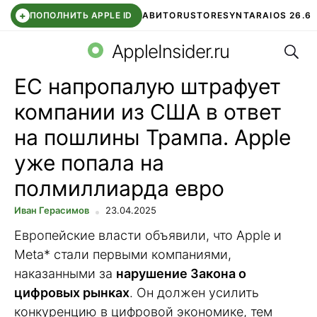
+
ПОПОЛНИТЬ APPLE ID
АВИТО
RUSTORE
SYNTARA
IOS 26.6
Поис
DDE STORE
СБЕР КИДС
ЧАТ ROBLOX
ВТБ ОНЛАЙН
AppleInsider.ru
ЕС напропалую штрафует
компании из США в ответ
на пошлины Трампа. Apple
уже попала на
полмиллиарда евро
Иван Герасимов
23.04.2025
Европейские власти объявили, что Apple и
Meta* стали первыми компаниями,
наказанными за
нарушение Закона о
цифровых рынках
. Он должен усилить
конкуренцию в цифровой экономике, тем