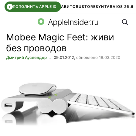
+
ПОПОЛНИТЬ APPLE ID
АВИТО
RUSTORE
SYNTARA
IOS 26.6
Поис
DDE STORE
СБЕР КИДС
ЧАТ ROBLOX
ВТБ ОНЛАЙН
AppleInsider.ru
Mobee Magic Feet: живи
без проводов
Дмитрий Ауслендер
09.01.2012,
обновлено 18.03.2020