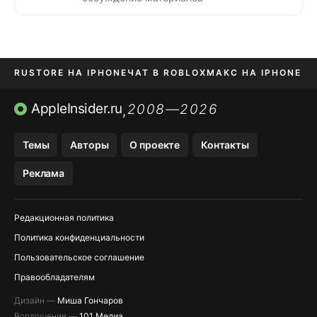
RUSTORE НА IPHONE
ЧАТ В ROBLOX
МАКС НА IPHONE
AVITO НА IPHONE
ВТБ ОНЛАЙН
TIKTOK НА IPHONE
AppleInsider.ru
2008—2026
,
Темы
Авторы
О проекте
Контакты
Реклама
Редакционная политика
Политика конфиденциальности
Пользовательское соглашение
Правообладателям
Дизайн —
Миша Гончаров
Воплощение —
101 Медиа