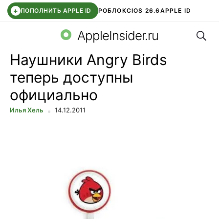
+
ПОПОЛНИТЬ APPLE ID
РОБЛОКС
IOS 26.6
APPLE ID
Поис
TELEGRAM
WHATSAPP
DDE STORE
APP STORE
OZON БАНК
AppleInsider.ru
Наушники Angry Birds
теперь доступны
официально
Илья Хель
14.12.2011