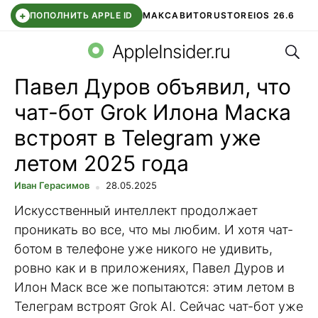
+
ПОПОЛНИТЬ APPLE ID
МАКС
АВИТО
RUSTORE
IOS 26.6
Поис
DDE STORE
СБЕР КИДС
ВТБ ОНЛАЙН
ЧАТ В ROBLOX
AppleInsider.ru
Павел Дуров объявил, что
чат-бот Grok Илона Маска
встроят в Telegram уже
летом 2025 года
Иван Герасимов
28.05.2025
Искусственный интеллект продолжает
проникать во все, что мы любим. И хотя чат-
ботом в телефоне уже никого не удивить,
ровно как и в приложениях, Павел Дуров и
Илон Маск все же попытаются: этим летом в
Телеграм встроят Grok AI. Сейчас чат-бот уже