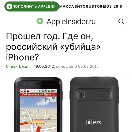
+
ПОПОЛНИТЬ APPLE ID
МАКС
АВИТО
RUSTORE
IOS 26.6
Поис
DDE STORE
СБЕР КИДС
ВТБ ОНЛАЙН
ЧАТ В ROBLOX
AppleInsider.ru
Прошел год. Где он,
российский «убийца»
iPhone?
Стиви Джи
19.05.2012,
обновлено 05.02.2015