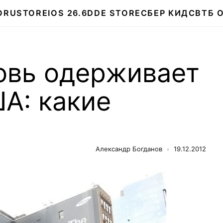
О
RUSTORE
IOS 26.6
DDE STORE
СБЕР КИДС
ВТБ 
овь одерживает
А: какие
Александр Богданов
19.12.2012