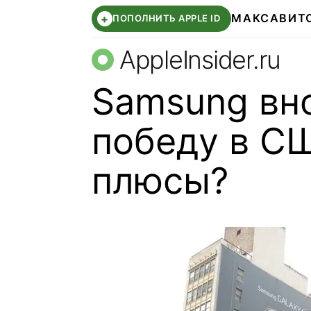
МАКС
АВИТ
+
ПОПОЛНИТЬ APPLE ID
AppleInsider.ru
Samsung вн
победу в СШ
плюсы?