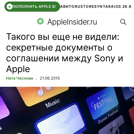
+
ПОПОЛНИТЬ APPLE ID
АВИТО
RUSTORE
SYNTARA
IOS 26.6
Поис
DDE STORE
СБЕР КИДС
ЧАТ ROBLOX
ВТБ ОНЛАЙН
AppleInsider.ru
Такого вы еще не видели:
секретные документы о
соглашении между Sony и
Apple
Ната Чеснова
21.06.2015