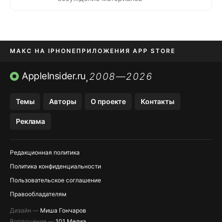
МАКС НА IPHONE
ПРИЛОЖЕНИЯ APP STORE
TIKTOK НА IPHONE
ПРИЛОЖЕНИЯ БЕЗ APP STORE
AppleInsider.ru
2008—2026
,
OZON БАНК, WILDBERRIES
Темы
Авторы
О проекте
Контакты
МЕССЕНДЖЕРЫ KAKAOTALK, B…
Реклама
Редакционная политика
Политика конфиденциальности
Пользовательское соглашение
Правообладателям
Дизайн —
Миша Гончаров
Воплощение —
101 Медиа