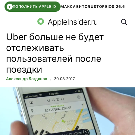
+
ПОПОЛНИТЬ APPLE ID
МАКС
АВИТО
RUSTORE
IOS 26.6
Поис
DDE STORE
СБЕР КИДС
ВТБ ОНЛАЙН
ЧАТ В ROBLOX
AppleInsider.ru
Uber больше не будет
отслеживать
пользователей после
поездки
Александр Богданов
30.08.2017