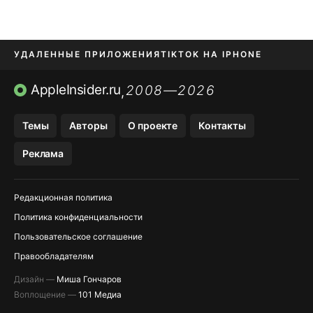
УДАЛЕННЫЕ ПРИЛОЖЕНИЯ
TIKTOK НА IPHONE
ПРИЛОЖЕНИЯ БЕЗ APP STORE
AppleInsider.ru
2008—2026
,
OZON БАНК, WILDBERRIES
Темы
Авторы
О проекте
Контакты
МЕССЕНДЖЕРЫ KAKAOTALK, B…
Реклама
ПОПОЛНЕНИЕ APPLE ID
Редакционная политика
Политика конфиденциальности
Пользовательское соглашение
Правообладателям
Дизайн —
Миша Гончаров
Воплощение —
101 Медиа