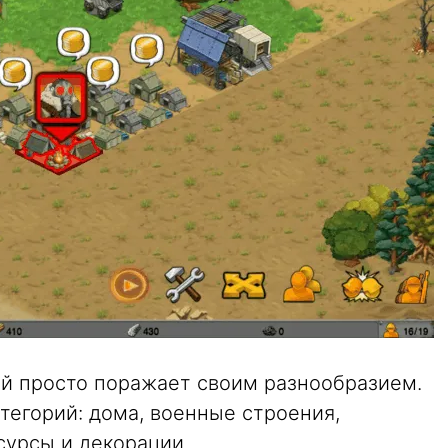
й просто поражает своим разнообразием.
тегорий: дома, военные строения,
сурсы и декорации.