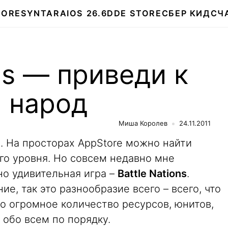
TORE
SYNTARA
IOS 26.6
DDE STORE
СБЕР КИДС
Ч
ons — приведи к
 народ
Миша Королев
24.11.2011
. На просторах AppStore можно найти
го уровня. Но совсем недавно мне
но удивительная игра –
Battle Nations
.
ие, так это разнообразие всего – всего, что
но огромное количество ресурсов, юнитов,
 обо всем по порядку.