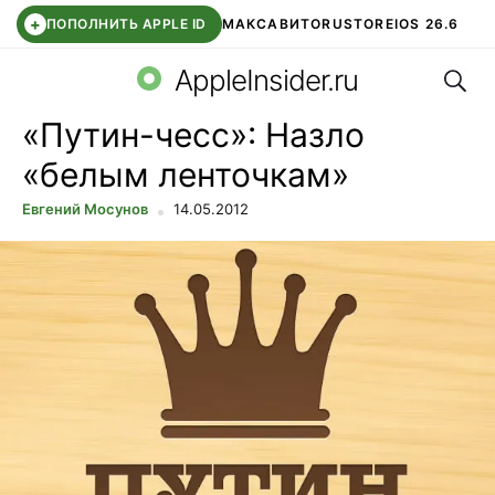
+
ПОПОЛНИТЬ APPLE ID
МАКС
АВИТО
RUSTORE
IOS 26.6
Поис
DDE STORE
СБЕР КИДС
ВТБ ОНЛАЙН
ЧАТ В ROBLOX
AppleInsider.ru
«Путин-чесс»: Назло
«белым ленточкам»
Евгений Мосунов
14.05.2012