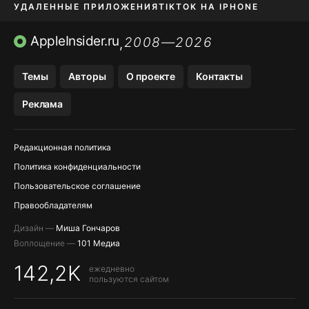
УДАЛЕННЫЕ ПРИЛОЖЕНИЯ
TIKTOK НА IPHONE
ПРИЛОЖЕНИЯ БЕЗ APP STORE
AppleInsider.ru
2008—2026
,
OZON БАНК, WILDBERRIES
Темы
Авторы
О проекте
Контакты
МЕССЕНДЖЕРЫ KAKAOTALK, B…
Реклама
ПОПОЛНЕНИЕ APPLE ID
Редакционная политика
Политика конфиденциальности
Пользовательское соглашение
Правообладателям
Дизайн —
Миша Гончаров
Воплощение —
101 Медиа
142,2K
ежедневно
пользуются сайтом