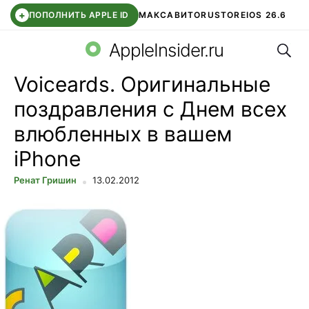
+
ПОПОЛНИТЬ APPLE ID
МАКС
АВИТО
RUSTORE
IOS 26.6
Поис
DDE STORE
СБЕР КИДС
ВТБ ОНЛАЙН
ЧАТ В ROBLOX
AppleInsider.ru
Voiceards. Оригинальные
поздравления с Днем всех
влюбленных в вашем
iPhone
Ренат Гришин
13.02.2012